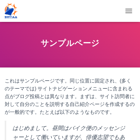
T
O
G
G
L
サンプルページ
E
N
A
V
I
G
これはサンプルページです。同じ位置に固定され、(多く
A
T
のテーマでは) サイトナビゲーションメニューに含まれる
I
点がブログ投稿とは異なります。まずは、サイト訪問者に
O
対して自分のことを説明する自己紹介ページを作成するの
N
が一般的です。たとえば以下のようなものです。
はじめまして。昼間はバイク便のメッセンジ
ャーとして働いていますが、俳優志望でもあ